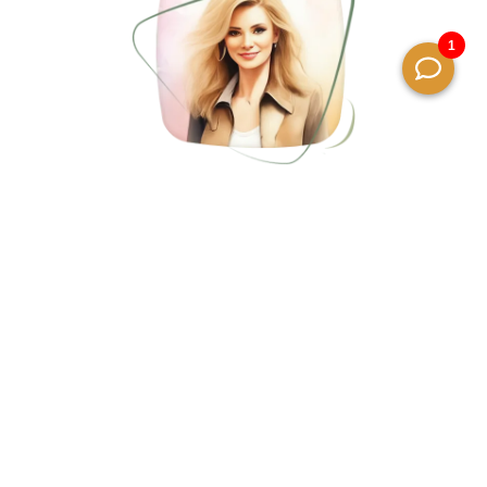
Vraag het onze AI Smart
Assistant
Hallo, ik ben Holli je persoonlijke AI Smart
Assistent! Heb je vragen over je verblijf of het
vakantiepark? Ik sta 24/7 voor je klaar om je te
helpen. Of je nu iets wilt weten over onze
faciliteiten, het maken van een reservering of
eropuit tips wil hebben, stuur me gerust een
berichtje. Ik ben er om je verblijf zo zorgeloos