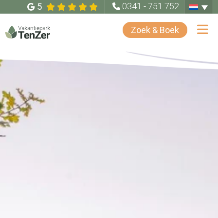
5
0341 - 751 752
Zoek & Boek