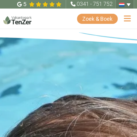
5
0341 - 751 752
Zoek & Boek