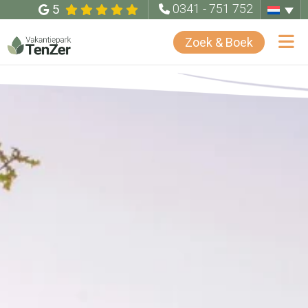
5
0341 - 751 752
Zoek & Boek